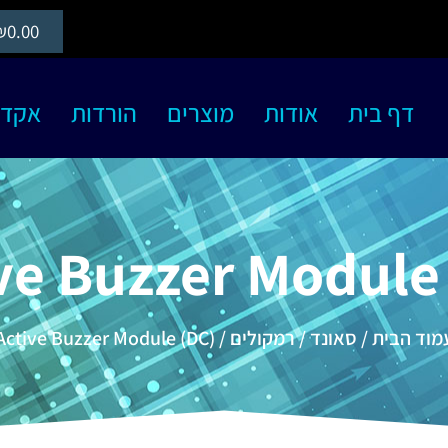
₪
0.00
דף בית
אודות
מוצרים
הורדות
אקדמיה S
ve Buzzer Module
מוד הבית
/
סאונד
/
רמקולים
/ Active Buzzer Module (DC)