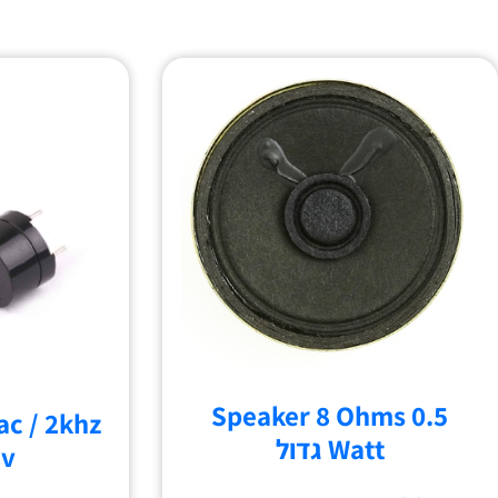
Speaker 8 Ohms 0.5
c / 2khz
Watt גדול
2v