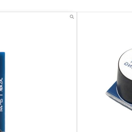
 Module (DC)
₪
12.00
כולל מע''מ
הוא מתחיל להפיק צליל ללא
לעומת ה "Passive Buzzer"
הוספה לסל
אהבתם? שתפו