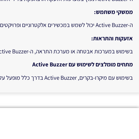
ממשקי משתמש:
ה-Active Buzzer יכול לשמש במכשירים אלקטרוניים ופרויקטים לחוויית משתמש, כדי להפיק צלילים ברגעים מסוימים – כמו לחיצה על כפתור או ביצוע פעולה מסוימת במערכת.
אזעקות והתראות:
בשימוש במערכות אבטחה או מערכת התראה, ה-Active Buzzer מייצר צלילים בקלות, ולכן אידיאלי לאותות אזעקה והתראה.
מתחים מומלצים לשימוש עם Active Buzzer
בשימוש עם מיקרו-בקרים, Active Buzzer בדרך כלל מופעל על ידי מתחים בטווח של 3V-5V. המתח המדויק תלוי במפרט הטכני של המודול ובסוג המתח שמוזן אליו.