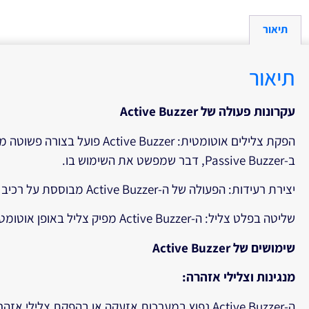
תיאור
תיאור
עקרונות פעולה של Active Buzzer
ב-Passive Buzzer, דבר שמפשט את השימוש בו.
יצירת רעידות: הפעולה של ה-Active Buzzer מבוססת על רכיב פנימי שמייצר רעידות כאשר מופעל עליו מתח. רעידות אלו מתפשטות לאוויר ויוצרות את הצלילים שאנו שומעים.
שליטה בפלט צליל: ה-Active Buzzer מפיק צליל באופן אוטומטי כאשר מופעל מתח DC. אין צורך בשליטה במתח בתדרים שונים, כך שהפעלתו פשוטה ויעילה.
שימושים של Active Buzzer
מנגינות וצלילי אזהרה:
ה-Active Buzzer נפוץ במערכות אזעקה או בהפקת צלילי אזהרה במצבים שונים. פשוט להפעילו באמצעות המתח המתאים.