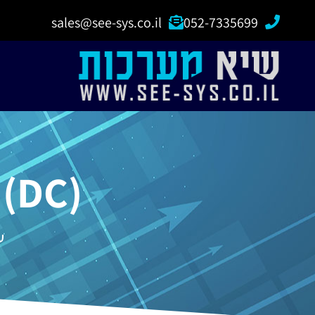
sales@see-sys.co.il
052-7335699
 (DC)
ע