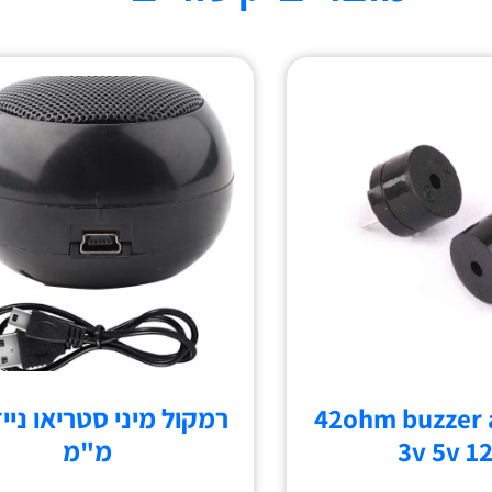
42ohm buzzer a
3v 5v 1
מ"מ