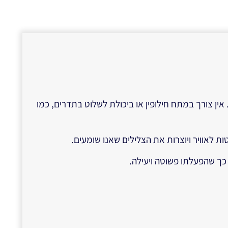
 ברגע שהוא מקבל מתח DC, הוא מפיק צליל באופן אוטומטי. אין צורך במתח חילופין או ביכולת לשלוט בתדרים, כמו