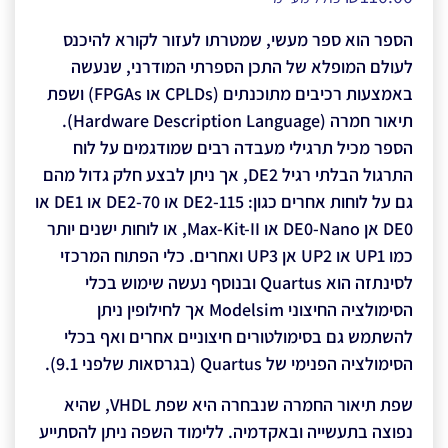
הספר הוא ספר מעשי, שמטרתו לעזור לקורא להיכנס
לעולם המופלא של התכן הספרתי המודרני, שנעשה
באמצעות רכיבים מתוכנתים (CPLDs או FPGAs) ושפת
תיאור חמרה (Hardware Description Language).
הספר מכיל תרגילי מעבדה רבים שמודגמים על לוח
התרגול הבלתי רגיל DE2, אך ניתן לבצע חלק גדול מהם
גם על לוחות אחרים כגון: DE2-115 או DE2-70 או DE1 או
DE0 אן DE0-Nano או Max-Kit-II, או לוחות ישנים יותר
כמו UP1 או UP2 אן UP3 ואחרים. כלי הפתוח המרכזי
לסינתזה הוא Quartus ובנוסף נעשה שימוש בכלי
הסימולציה החיצוני Modelsim אך לחילופין ניתן
להשתמש גם בסימולטורים חיצוניים אחרים ואף בכלי
הסימולציה הפנימי של Quartus (בגרסאות שלפני 9.1).
שפת תיאור החמרה שנבחרה היא שפת VHDL, שהיא
נפוצה בתעשייה ובאקדמיה. ללימוד השפה ניתן להסתייע