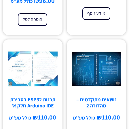
₪
96.00
כולל מע''מ
מידע נוסף
הוספה לסל
נושאים מתקדמים –
תכנות ESP32 בסביבת
מהדורה 2
Arduino IDE חלק א'
₪
110.00
₪
110.00
כולל מע''מ
כולל מע''מ