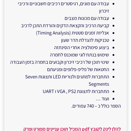
עבודה עם מונים, רגיסטרים רכיבים חשבוניים ורכיבי
זיכרון
עבודה עם מכונות מצבים
קביעת הרכיב והקצאת הדקים והורדת התכן לרכיב
אנליזת זמנים סטטית (Timing Analysis)
טכניקות להגדלת תדר שעון
ביצוע סימולציה אחרי הסינתזה
שימוש בנתח לוגי שמוכנס לחמרה
שינוי תוכן של רכיבי זיכרון וקבועים בחמרה בזמן העבודה
החטאות של פליפ-פלופים ומניעתם
התחברות למתגים ולנוריות LED ותצוגות Seven
Segments
התחברות לתצוגת VGA , PS2 ו UART
ועוד …
הספר כולל כ – 740 עמודים.
להלן לינק לקובץ pdf המכיל תוכן עניינים מפורט ופרק