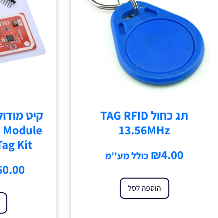
תג כחול TAG RFID
קיט מודול
3 Module
13.56MHz
Tag Kit
₪
4.00
כולל מע''מ
60.00
הוספה לסל