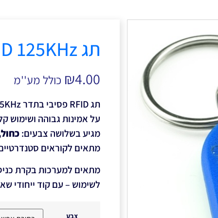
תג TAG RFID 125KHz
₪
4.00
כולל מע''מ
על אמינות גבוהה ושימוש קל 
מגיע בשלושה צבעים:
כחול,
מתאים לקוראים סטנדרטיים כמו RDM6300 ו
מתאים למערכות בקרת כניסה,
לשימוש – עם קוד ייחודי שאי
צבע