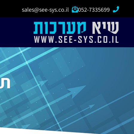
sales@see-sys.co.il
052-7335699
תג 125KHz