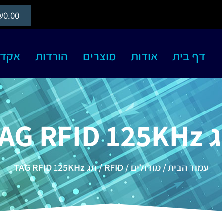
₪
0.00
דף בית
אודות
מוצרים
הורדות
אקדמיה S
TAG RFID 
עמוד הבית
/
מודולים
/
RFID
/ תג TAG RFID 125KHz