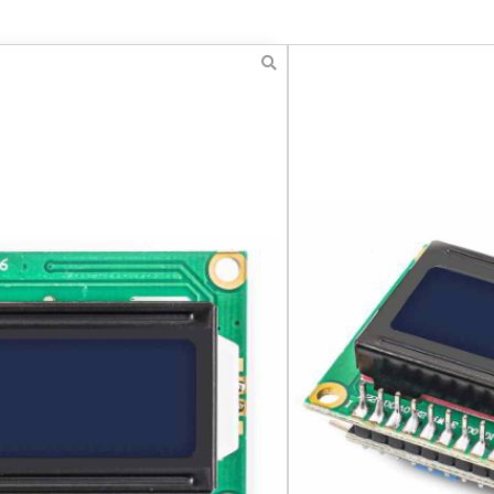
1602 Module
Blue
₪
30.00
כולל מע''מ
מודול 2C
חיבור פשוט ונוח למיקרו-בק
תצוגת מידע ברורה ומובנית 
מראה מודרני ומרשים למודול