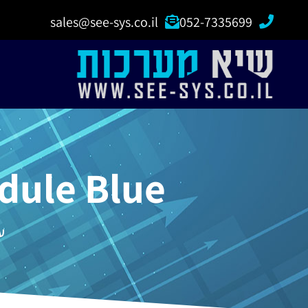
sales@see-sys.co.il
052-7335699
dule Blue
ע