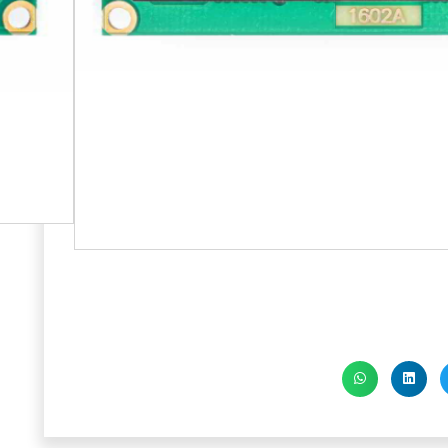
התקשורת עם המודול מתבצעת באמצעות רכיב PCD8574 העובד פרוטוקול
ה ויעילה על התצוגה דרך מספר חיבורים
סך, לשנות תצוגת התווים ולהציג מידע מגוון
LCD 1602+I2C מתאים לשימוש במגוון פרויקטים ויישומים, כולל
משובצות, מערכות אוטומציה ועוד. החיבור
המודול הופכים אותו לפתרון מושלם לצורך
ים שונים.