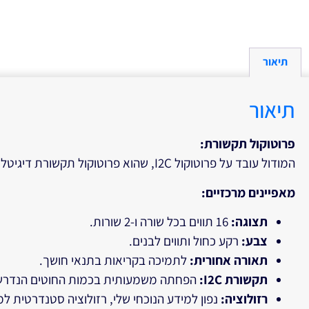
תיאור
תיאור
פרוטוקול תקשורת
:
המודול עובד על פרוטוקול I2C, שהוא פרוטוקול תקשורת דיגיטלי שנועד לתקשר בין רכיבים דיגיטליים באמצעות שני חוטים בלבד: SDA (כניסת נתונים) ו-SCL (שעון).
מאפיינים מרכזיים
:
תצוגה
:
16 תווים בכל שורה ו-2 שורות.
צבע
:
רקע כחול ותווים לבנים.
תאורה אחורית
:
לתמיכה בקריאות בתנאי חושך.
תקשורת
I2C:
הפחתה משמעותית בכמות החוטים הנדרשי
רזולוציה
:
נפון למידע הנוכחי שלי, רזולוציה סטנדרטית למודולים אלו היא 