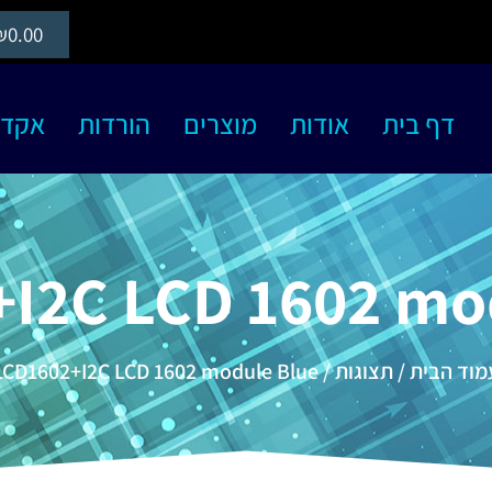
₪
0.00
דף בית
אודות
מוצרים
הורדות
אקדמיה S
I2C LCD 1602 mo
מוד הבית
/
תצוגות
/ LCD1602+I2C LCD 1602 module Blue