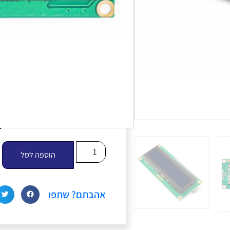
I2C. שמאפשר שליטה פשוט
פשוטים. זה מאפשר לשלוט במ
על המסך באופן קל ונוח.
המודול 
מערכות מולטימדיה, מערכות 
הפשוט והתצוגה הברורה של 
תצוגת מידע דיגיטלי בפרויקט
הוספה לסל
אהבתם? שתפו