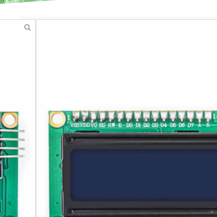
LCD1602+I2C LCD 
LCD 1602+I הוא מודול תצוגה דיגיטלית מתקדמת שמשלב את מסך
התצוגה LCD 1602 עם ממשק I2C . המודול מספק תצוגה בצבע כחול ומציע
רים ולמערכות תקשורת.
התצוגה הדיגיטלית LCD 1602 מציעה 16 תווים על 2 שורות, מה שמאפשר
על המסך. צבע התאורה הוא כחול, המעניק
.