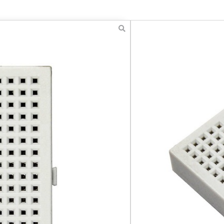
מטריצת ניסויים 170 חור
₪
8.00
כולל מע''מ
הוספה לסל
אהבתם? שתפו