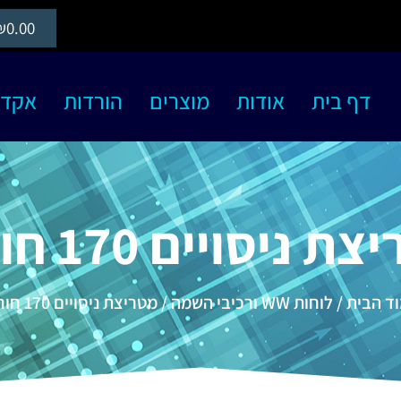
₪
0.00
דף בית
אודות
מוצרים
הורדות
אקדמיה S
 ניסויים 170 חורים
ד הבית
/
לוחות WW ורכיבי השמה
/ מטריצת ניסויים 170 חורים