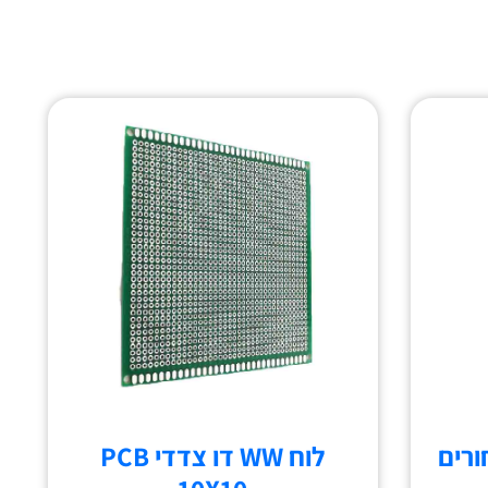
לוח WW דו צדדי PCB