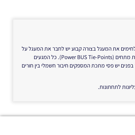
לחימים את המעגל בצורה קבוע יש לחבר את המעגל על
לוח מטריצה (Plug-InBread-BoardMatrix), המשמש להתחברות לרכיבים (ComponentTiePoints) ומגעי רוחב לחיבור אספקות מתחים (Power BUS Tie-Points). כל המגעים
 בפנים יש פסי מתכת המספקים חיבור חשמלי בין חורים
יונות לתחתונות.