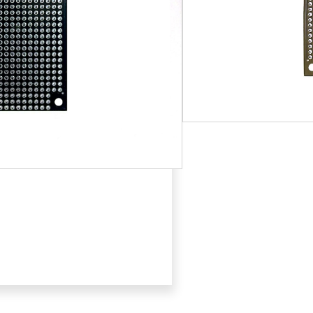
תוספת צורב JTAG
הוספה לסל
אהבתם? שתפו