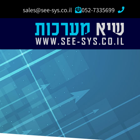
sales@see-sys.co.il
052-7335699