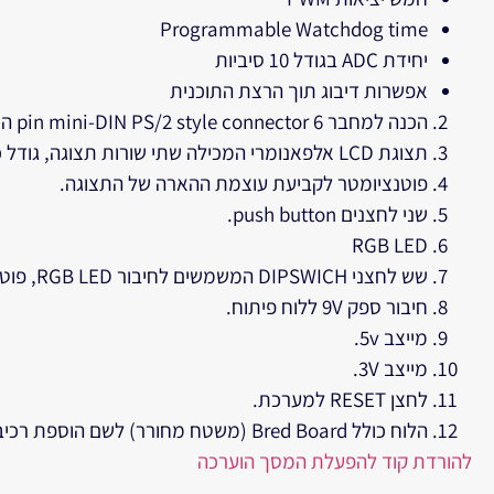
Programmable Watchdog time
יחידת ADC בגודל 10 סיביות
אפשרות דיבוג תוך הרצת התוכנית
הכנה למחבר 6 pin mini-DIN PS/2 style connector המאפשר חיבור מקלדת מחשב ללוח הפיתוח.
תצוגת LCD אלפאנומרי המכילה שתי שורות תצוגה, גודל כל שורה 16 תווים.
פוטנציומטר לקביעת עוצמת ההארה של התצוגה.
שני לחצנים push button.
RGB LED
שש לחצני DIPSWICH המשמשים לחיבור RGB LED, פוטנציומטר ושני לחצנים.
חיבור ספק 9V ללוח פיתוח.
מייצב 5v.
מייצב 3V.
לחצן RESET למערכת.
הלוח כולל Bred Board (משטח מחורר) לשם הוספת רכיבים בגודל 5×10.5
להורדת קוד להפעלת המסך הוערכה