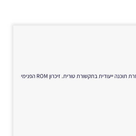
זיכרון פנימי מסוג FLASHהמחיקה והצריבה של פרויקטים ללוח נעשית כאשר הבקר נמצא על המעגל על ידי מילות בקרה בעזרת תוכנה ייעודית בתקשורת טורית. זיכרון ROM הפנימי