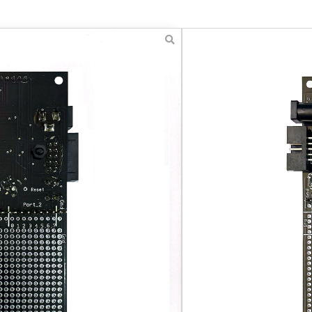
לוח פיתוח CSLA_0
220.00
–
₪
170.00
לוח פיתוח הכולל מיקרו-בקר C8051F380 ומסך אלפאנומרי 16
תצוגת LCD אלפאנומרי המכילה שתי שורות תצוגה, גודל כל שורה 16 תווים.