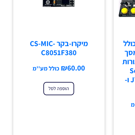
ח SCLA-5 הכולל
מיקרו-בקר CS-MIC-
C8051F38 מסך
C8051F380
 נורות
₪
60.00
כולל מע''מ
Seve
Segment צורב JTAG ו-
הוספה לסל
מ