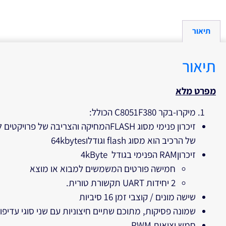
תיאור
תיאור
מפרט מלא
מיקרו-בקר C8051F380 הכולל:
של הרכיב הוא מסוג flash וגודלו64kbytes
זיכרוןRAM הפנימי בגודל 4kByte
חמישה פורטים המשמשים למבוא או מוצא
2 יחידות UART תקשורת טורית.
שישה מונים / קוצבי זמן 16 סיביות
שמונה פסיקות, מתוכם שתיים חיצוניות עם שני סוגי עדיפו
חמש יציאות PWM