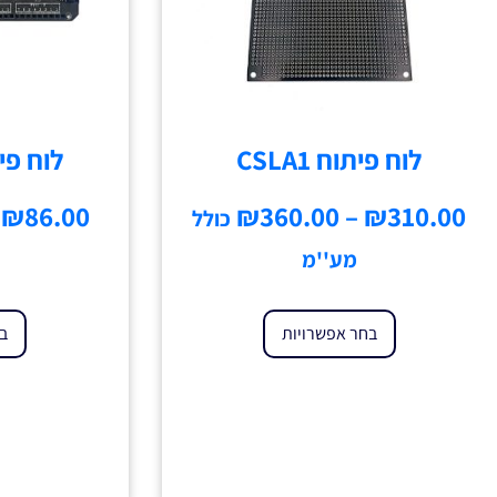
לוח פיתוח CSLA1
לוח פיתוח 
₪
86.00
₪
360.00
–
₪
310.00
כולל
מע''מ
בחר אפשרויות
בח