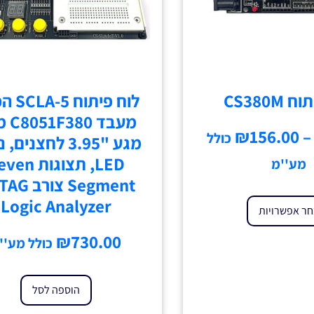
CS380M
לוח פיתו
מעבד 0
₪
156.00
–
כולל
מגע "3.95 לחצנים,
LED, תצוגות n
מע''מ
Logic Analyzer
ר אפשרויות
₪
730.00
כולל מע''
הוספה לסל