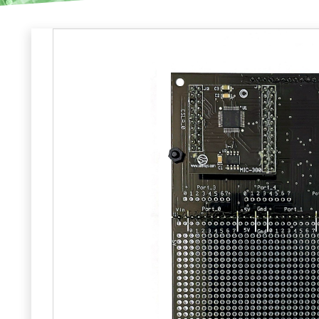
₪
כולל מע''מ
2X
הינו לוח המאפשר פיתוח פרויקטים בסביבת עבודה של מיקרו-בקר 8051. לוח
הפיתוח כולל מיקרו-בקר C8051F380, מיקרו-בקר זה הינו נגזרת מודרנית
ממשפחת מיקרו-בקר8051 תדר עבודה 48MHz זמן מכונה בין CLK ל-CLK
וחצי. צריבת הפרויקטים ללוח מבצעת דרך צורב JTAG המשמש לצריבה
ולדיבוג הכרטיס תוך כדי הרצת התוכנית. זרם מרבי 25mA והכרטיס כולל