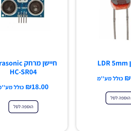
LD
חיישן מרחק onic
HC-SR04
₪
כולל מע''מ
₪
18.00
כולל מע''מ
הוספה לסל
הוספה לסל