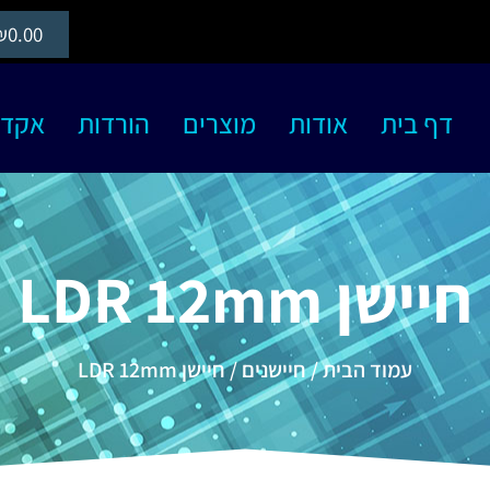
₪
0.00
דף בית
אודות
מוצרים
הורדות
אקדמיה S
חיישן LDR 12mm
עמוד הבית
/
חיישנים
/ חיישן LDR 12mm