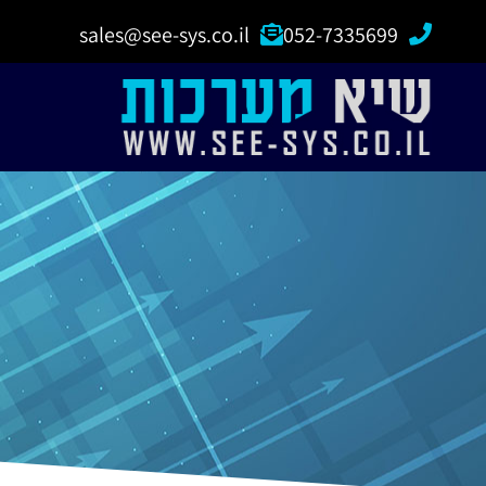
sales@see-sys.co.il
052-7335699