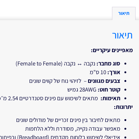
תיאור
תיאור
מאפיינים עיקריים
:
סוג מחבר
:
נקבה ↔ נקבה (Female to Female)
אורך:
10 ס"מ
צבעים מגוונים
– לזיהוי נוח של קווים שונים
קוטר חוט
:
28AWG גמיש
תאימות
:
מתאים לשימוש עם פינים סטנדרטיים 2.54 מ״מ
יתרונות
:
מתאים לחיבור בין פינים זכריים של מודולים שונים
מאפשר עבודה נקייה, מסודרת וללא הלחמות
אידיאלי לשימוש בלוחות מקדחים (Breadboard) ובפיתוח אבטיפוס מהיר