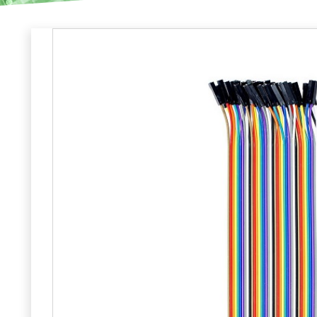
ר – נקבה לנקבה, באורך
נקבה לנקבה, 10 ס"מ
ה-נקבה
(Female to Female), באורך 10 ס"מ,
מיועד לחיבור קל ונוח בין מודולים, חיישנים, לוחות פיתוח (כגון Arduino,