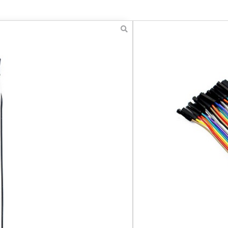
חוטי חיבור קצ
10 ס"מ
₪
13.00
כולל מע''מ
חוטי חיבור קצר
Dupont –
סט של חוטי חיבור מסוג
נקב
ESP32, Raspberry Pi) ורכיבים אלקטרוניים נוספים.
הוספה לסל