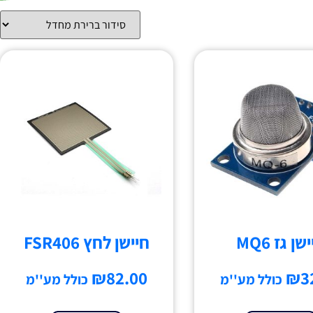
שן גז MQ6
חיישן לחץ FSR406
₪
82.00
₪
3
כולל מע''מ
כולל מע''מ