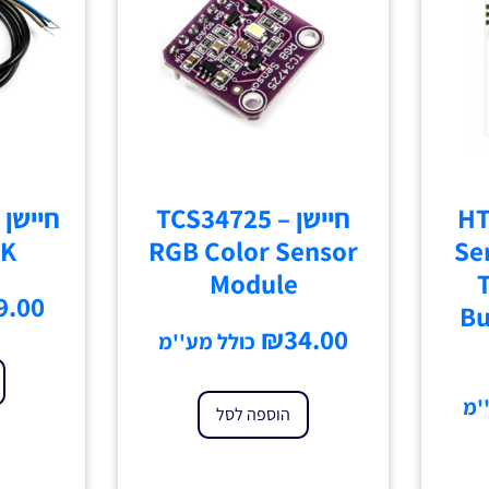
 – HTTM
חיישן – TCS34725
חיישן 
NK
RGB Color Sensor
Se
Module
9.00
Bu
₪
34.00
כולל מע''מ
'מ
הוספה לסל