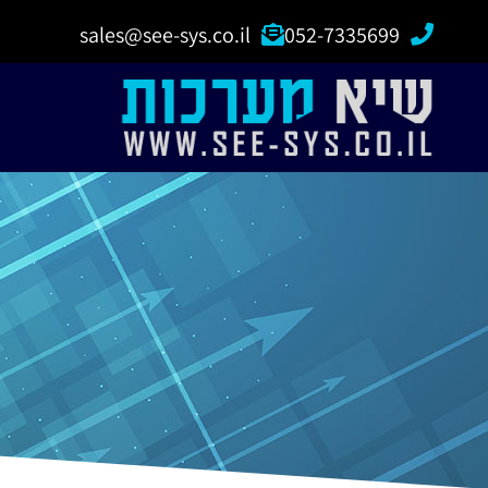
sales@see-sys.co.il
052-7335699