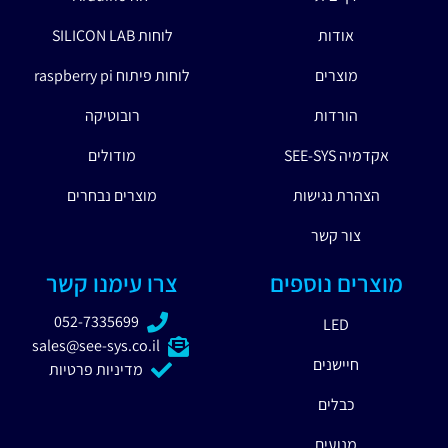
אודות
לוחות SILICON LAB
מוצרים
לוחות פיתוח raspberry pi
הורדות
רובוטיקה
אקדמיה SEE-SYS
מודולים
הצהרת נגישות
מוצרים נבחרים
צור קשר
מוצרים נוספים
צרו עימנו קשר
052-7335699
LED
sales@see-sys.co.il
חיישנים
מדיניות פרטיות
כבלים
מנועים