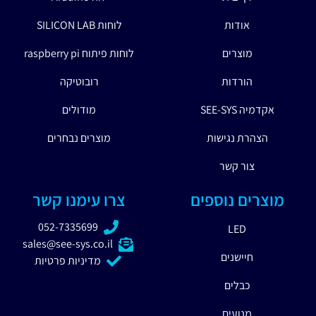
אודות
לוחות SILICON LAB
מוצרים
לוחות פיתוח raspberry pi
הורדות
רובוטיקה
אקדמיה SEE-SYS
מודולים
הצהרת נגישות
מוצרים נבחרים
צור קשר
מוצרים נוספים
צרו עימנו קשר
052-7335699
LED
sales@see-sys.co.il
חיישנים
מדיניות פרטיות
כבלים
מנועים