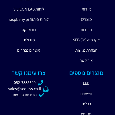
אודות
לוחות SILICON LAB
מוצרים
לוחות פיתוח raspberry pi
הורדות
רובוטיקה
אקדמיה SEE-SYS
מודולים
הצהרת נגישות
מוצרים נבחרים
צור קשר
מוצרים נוספים
צרו עימנו קשר
052-7335699
LED
sales@see-sys.co.il
חיישנים
מדיניות פרטיות
כבלים
מנועים