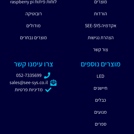
מוצרים
לוחות פיתוח raspberry pi
הורדות
רובוטיקה
אקדמיה SEE-SYS
מודולים
הצהרת נגישות
מוצרים נבחרים
צור קשר
מוצרים נוספים
צרו עימנו קשר
052-7335699
LED
sales@see-sys.co.il
חיישנים
מדיניות פרטיות
כבלים
מנועים
ספרים