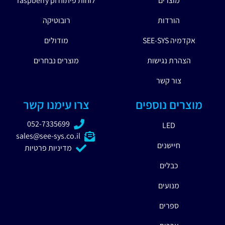
מוצרים
לוחות פיתוח raspberry pi
הורדות
רובוטיקה
אקדמיה SEE-SYS
מודולים
הצהרת נגישות
מוצרים נבחרים
צור קשר
מוצרים נוספים
צרו עימנו קשר
052-7335699
LED
sales@see-sys.co.il
חיישנים
מדיניות פרטיות
כבלים
מנועים
ספרים