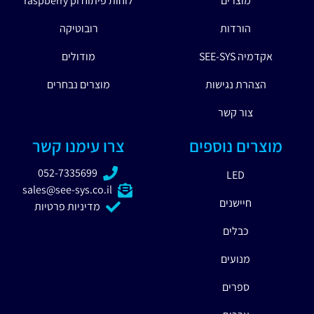
מוצרים
לוחות פיתוח raspberry pi
הורדות
רובוטיקה
אקדמיה SEE-SYS
מודולים
הצהרת נגישות
מוצרים נבחרים
צור קשר
מוצרים נוספים
צרו עימנו קשר
052-7335699
LED
sales@see-sys.co.il
חיישנים
מדיניות פרטיות
כבלים
מנועים
ספרים