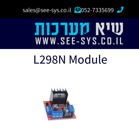
sales@see-sys.co.il
052-7335699
L298N Module