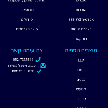
מוצרים
לוחות פיתוח raspberry pi
הורדות
רובוטיקה
אקדמיה SEE-SYS
מודולים
הצהרת נגישות
מוצרים נבחרים
צור קשר
מוצרים נוספים
צרו עימנו קשר
052-7335699
LED
sales@see-sys.co.il
חיישנים
מדיניות פרטיות
כבלים
מנועים
ספרים