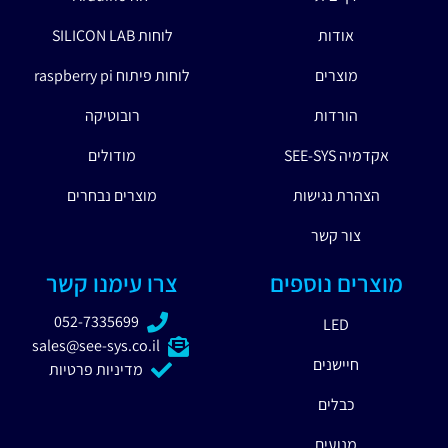
אודות
לוחות SILICON LAB
מוצרים
לוחות פיתוח raspberry pi
הורדות
רובוטיקה
אקדמיה SEE-SYS
מודולים
הצהרת נגישות
מוצרים נבחרים
צור קשר
מוצרים נוספים
צרו עימנו קשר
052-7335699
LED
sales@see-sys.co.il
חיישנים
מדיניות פרטיות
כבלים
מנועים