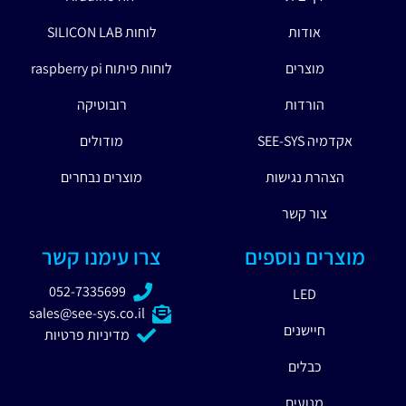
אודות
לוחות SILICON LAB
מוצרים
לוחות פיתוח raspberry pi
הורדות
רובוטיקה
אקדמיה SEE-SYS
מודולים
הצהרת נגישות
מוצרים נבחרים
צור קשר
מוצרים נוספים
צרו עימנו קשר
052-7335699
LED
sales@see-sys.co.il
חיישנים
מדיניות פרטיות
כבלים
מנועים