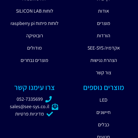
אודות
לוחות SILICON LAB
מוצרים
לוחות פיתוח raspberry pi
הורדות
רובוטיקה
אקדמיה SEE-SYS
מודולים
הצהרת נגישות
מוצרים נבחרים
צור קשר
מוצרים נוספים
צרו עימנו קשר
052-7335699
LED
sales@see-sys.co.il
חיישנים
מדיניות פרטיות
כבלים
מנועים