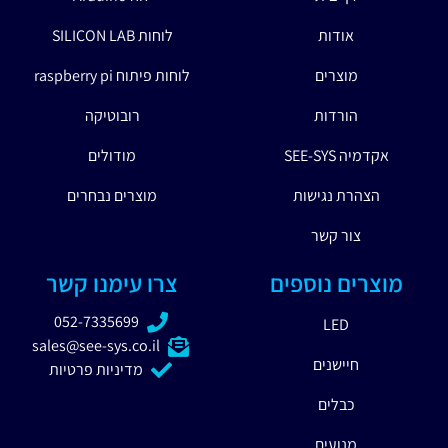
אודות
לוחות SILICON LAB
מוצרים
לוחות פיתוח raspberry pi
הורדות
רובוטיקה
אקדמיה SEE-SYS
מודולים
הצהרת נגישות
מוצרים נבחרים
צור קשר
מוצרים נוספים
צרו עימנו קשר
052-7335699
LED
sales@see-sys.co.il
חיישנים
מדיניות פרטיות
כבלים
מנועים