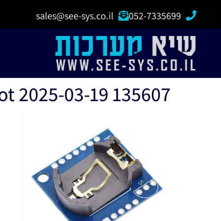
sales@see-sys.co.il
052-7335699
ot 2025-03-19 135607