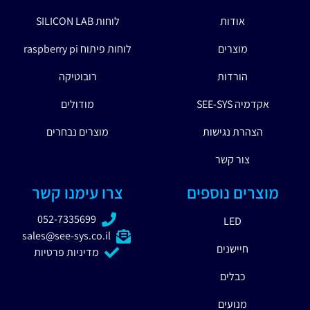
אודות
לוחות SILICON LAB
מוצרים
לוחות פיתוח raspberry pi
הורדות
רובוטיקה
אקדמיה SEE-SYS
מודולים
הצהרת נגישות
מוצרים נבחרים
צור קשר
מוצרים נוספים
צרו עימנו קשר
052-7335699
LED
sales@see-sys.co.il
חיישנים
מדיניות פרטיות
כבלים
מנועים