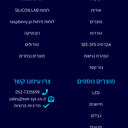
אודות
לוחות SILICON LAB
מוצרים
לוחות פיתוח raspberry pi
הורדות
רובוטיקה
אקדמיה SEE-SYS
מודולים
הצהרת נגישות
מוצרים נבחרים
צור קשר
מוצרים נוספים
צרו עימנו קשר
052-7335699
LED
sales@see-sys.co.il
חיישנים
מדיניות פרטיות
כבלים
מנועים