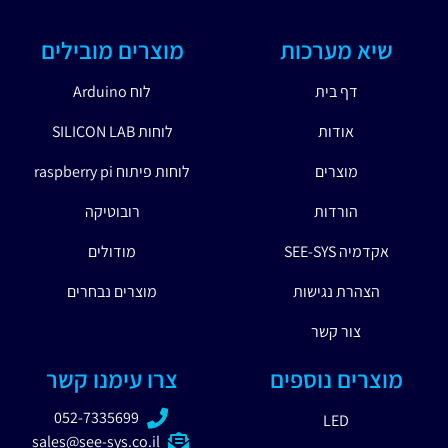
שיא מערכות
מוצרים מובילים
דף בית
לוח Arduino
אודות
לוחות SILICON LAB
מוצרים
לוחות פיתוח raspberry pi
הורדות
רובוטיקה
אקדמיה SEE-SYS
מודולים
הצהרת נגישות
מוצרים נבחרים
צור קשר
מוצרים נוספים
צרו עימנו קשר
052-7335699
LED
sales@see-sys.co.il