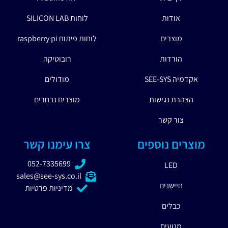
אודות
לוחות SILICON LAB
מוצרים
לוחות פיתוח raspberry pi
הורדות
רובוטיקה
אקדמיה SEE-SYS
מודולים
הצהרת נגישות
מוצרים נבחרים
צור קשר
מוצרים נוספים
צרו עימנו קשר
052-7335699
LED
sales@see-sys.co.il
חיישנים
מדיניות פרטיות
כבלים
מנועים