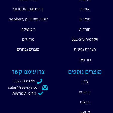
אודות
לוחות SILICON LAB
מוצרים
לוחות פיתוח raspberry pi
הורדות
רובוטיקה
אקדמיה SEE-SYS
מודולים
הצהרת נגישות
מוצרים נבחרים
צור קשר
מוצרים נוספים
צרו עימנו קשר
052-7335699
LED
sales@see-sys.co.il
חיישנים
מדיניות פרטיות
כבלים
מנועים