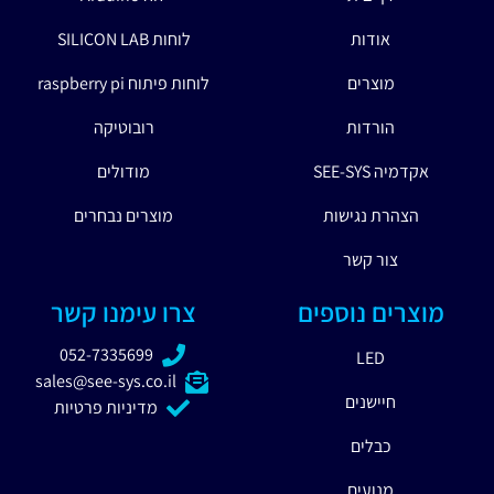
אודות
לוחות SILICON LAB
מוצרים
לוחות פיתוח raspberry pi
הורדות
רובוטיקה
אקדמיה SEE-SYS
מודולים
הצהרת נגישות
מוצרים נבחרים
צור קשר
מוצרים נוספים
צרו עימנו קשר
052-7335699
LED
sales@see-sys.co.il
חיישנים
מדיניות פרטיות
כבלים
מנועים